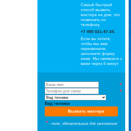
Самый быстрый
способ вызвать
мастера на дом, это
позвонить по
Петр
телефону
Стаж: 8 лет
+7 495 021-47-34.
Специализация:
Если вы хотите,
Стиралки
чтобы мы вам
перезвонили,
заполните форму
ниже. Мы свяжемся с
вами через 5 минут.
*
*
Вид техники
Вызвать мастера
Иван
Стаж: 12 лет
*
- поля, обязательные для заполнения
Специализация:
Холодильники