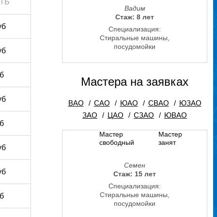
ТЬ
Вадим
Стаж: 8 лет
уб
Специализация:
Стиральные машины,
посудомойки
уб
уб
Мастера на заявках
уб
ВАО
/
САО
/
ЮАО
/
СВАО
/
ЮЗАО
ЗАО
/
ЦАО
/
СЗАО
/
ЮВАО
уб
Мастер
Мастер
свободный
занят
уб
Семен
уб
Стаж: 15 лет
Специализация:
Стиральные машины,
уб
посудомойки