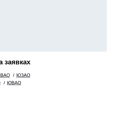
а заявках
СВАО
/
ЮЗАО
О
/
ЮВАО