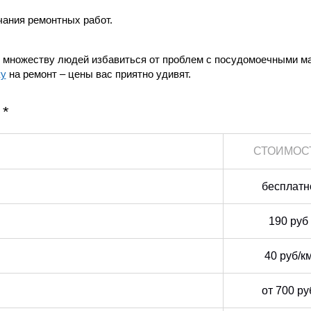
чания ремонтных работ.
ли множеству людей избавиться от проблем с посудомоечными м
ку
на ремонт – цены вас приятно удивят.
 *
СТОИМОС
бесплатн
190 руб
40 руб/к
от 700 ру