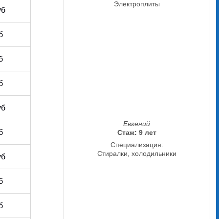
Электроплиты
уб
б
б
б
уб
Евгений
б
Стаж: 9 лет
Специализация:
Стиралки, холодильники
уб
б
б