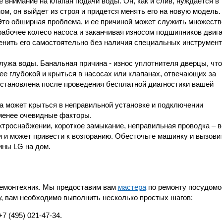
внимание на клапан подачи воды. Он, как и слив, нуждается в
ом, он выйдет из строя и придется менять его на новую модель.
Это обширная проблема, и ее причиной может служить множеств
рабочее колесо насоса и заканчивая износом подшипников двига
енить его самостоятельно без наличия специальных инструмен
 лужа воды. Банальная причина - износ уплотнителя дверцы, что
е глубокой и крыться в насосах или клапанах, отвечающих за
установлена после проведения бесплатной диагностики вашей
а может крыться в неправильной установке и подключении
менее очевидные факторы.
троснабжении, короткое замыкание, неправильная проводка – в
 и может привести к возгоранию. Обесточьте машинку и вызови
ины LG на дом.
Ремонтехник. Мы предоставим вам
мастера
по ремонту посудом
у, вам необходимо выполнить несколько простых шагов:
 (495) 021-47-34.