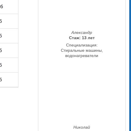
уб
б
Александр
б
Стаж: 13 лет
Специализация:
б
Стиральные машины,
водонагреватели
б
б
Николай