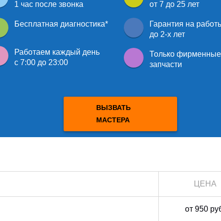
1 час после звонка
от 7 до 25 лет
Бесплатная диагностика
*
Гарантия на рабо
до 2-х лет
Работаем каждый день
Только
фирменны
с 7:00 до 23:00
запчасти
ВЫЗВАТЬ
МАСТЕРА
G
ЦЕНА
от 950 ру