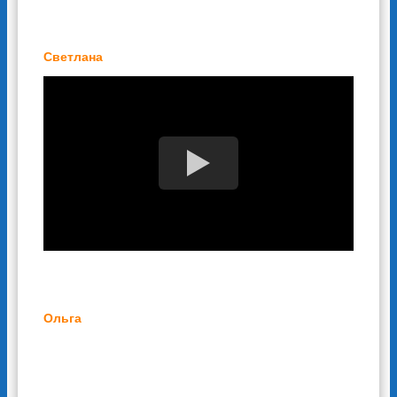
Светлана
Ольга
Холодильник - это необходимое бытовое
оборудование, которое есть на каждой
кухне. Но каким бы дорогим или дешевым он
не был, у него есть свойство ломаться. Так