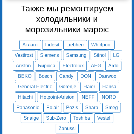
Также мы ремонтируем
холодильники и
морозильники марок:
Атлант
Indesit
Liebherr
Whirlpool
Vestfrost
Siemens
Samsung
Stinol
LG
Ariston
Бирюса
Electrolux
AEG
Ardo
BEKO
Bosch
Candy
DON
Daewoo
General Electric
Gorenje
Haier
Hansa
Hitachi
Hotpoint-Ariston
NEFF
NORD
Panasonic
Polair
Pozis
Sharp
Smeg
Snaige
Sub-Zero
Toshiba
Vestel
Zanussi