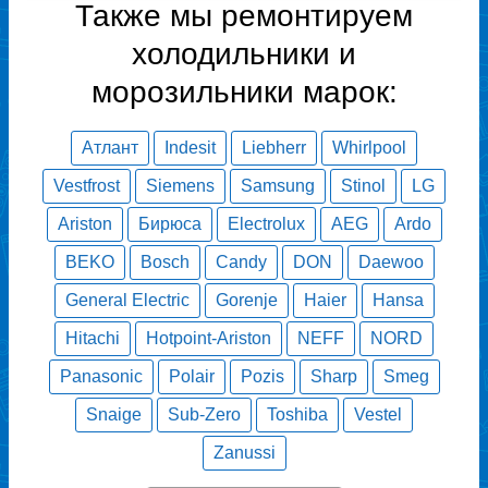
Также мы ремонтируем
холодильники и
морозильники марок:
Атлант
Indesit
Liebherr
Whirlpool
Vestfrost
Siemens
Samsung
Stinol
LG
Ariston
Бирюса
Electrolux
AEG
Ardo
BEKO
Bosch
Candy
DON
Daewoo
General Electric
Gorenje
Haier
Hansa
Hitachi
Hotpoint-Ariston
NEFF
NORD
Panasonic
Polair
Pozis
Sharp
Smeg
Snaige
Sub-Zero
Toshiba
Vestel
Zanussi