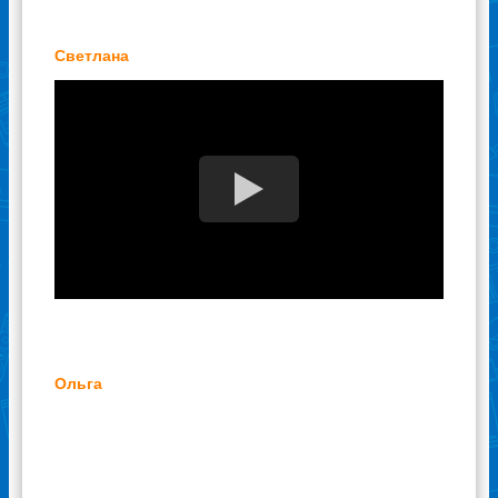
Светлана
Ольга
Холодильник - это необходимое бытовое
оборудование, которое есть на каждой
кухне. Но каким бы дорогим или дешевым он
не был, у него есть свойство ломаться. Так
и у нас сломался холодильник: перестала