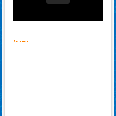
Василий
При нескольких резких скачках напряжения
сломался телевизор. Он находился в режиме
ожидания и перестал включаться. Не было
ни изображения, ни звука, вообще ничего. Я
совершенно не разбираюсь в электронике и
электротехнике, поэтому сразу обратился к
профессионалам из сервиса
«Ремонттехник». Связался с мастером по
вопросу ремонта телевизора, назвал точную
модель и договорился о встрече. Мастер
пришел, очень долго диагностировал
поломку ввиду обширной проблемы (много
деталей «полетело»), затем перепаял
вышедшие из строя элементы и подсказал,
что в дальнейшем желательно использовать
приборы, стабилизирующие и отсекающие