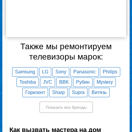
поработает долгое время.
ВСЕ ОТЗЫВЫ
Также мы ремонтируем
телевизоры марок:
Samsung
LG
Sony
Panasonic
Philips
Toshiba
JVC
BBK
Рубин
Mystery
Горизонт
Sharp
Supra
Витязь
Показать все бренды
Как вызвать мастера на дом