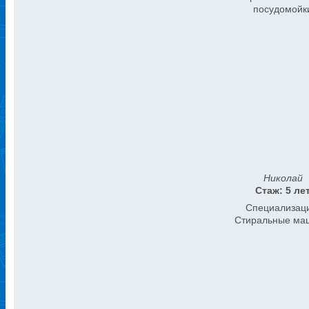
посудомойк
Николай
Стаж: 5 ле
Специализац
Стиральные ма