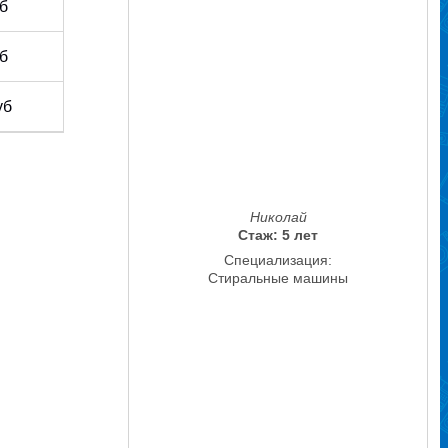
уб
уб
уб
Николай
Стаж: 5 лет
Специализация:
Стиральные машины