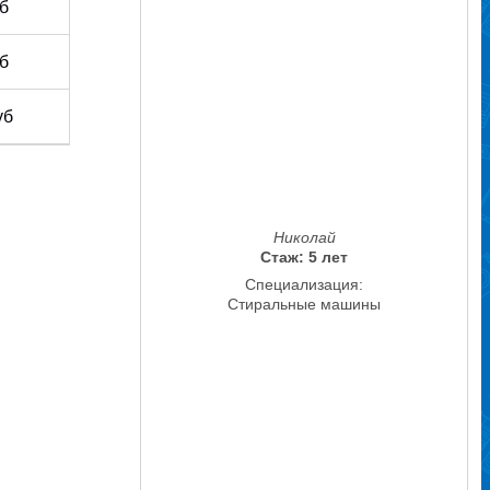
уб
уб
уб
Николай
Стаж: 5 лет
Специализация:
Стиральные машины