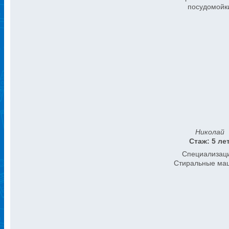
посудомойк
Николай
Стаж: 5 ле
Специализац
Стиральные ма