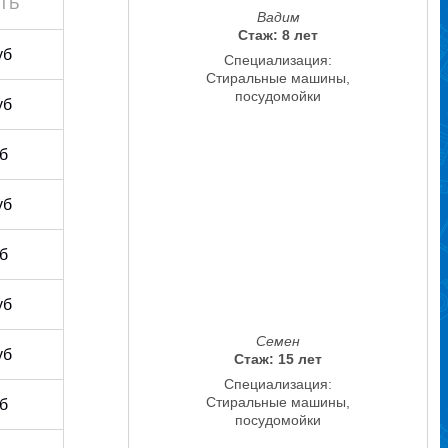
ТЬ
Вадим
Стаж: 8 лет
уб
Специализация:
Стиральные машины,
посудомойки
уб
уб
уб
уб
уб
Семен
уб
Стаж: 15 лет
Специализация:
Стиральные машины,
уб
посудомойки