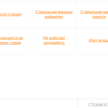
Стиральная машина
Стиральная м
олго стирает
вибрирует
греется
ключается во
Не работает
Идут искр
ремя стирки
центрифуга
*
СТОИМОС