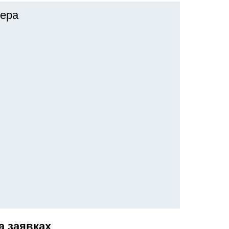
ера
а заявках