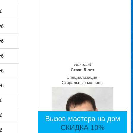
уб
уб
уб
уб
Николай
Стаж: 5 лет
уб
Специализация:
Стиральные машины
уб
уб
уб
Вызов мастера на дом
СКИДКА 10%
уб