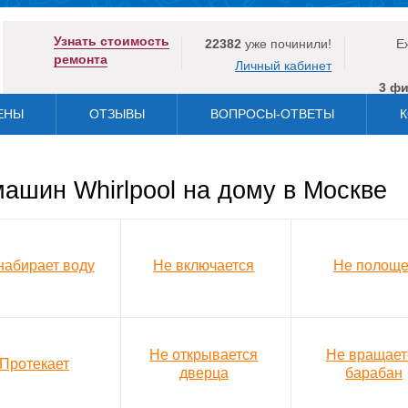
Узнать стоимость
22382
уже починили!
Е
ремонта
Личный кабинет
3 ф
ЕНЫ
ОТЗЫВЫ
ВОПРОСЫ-ОТВЕТЫ
К
ашин Whirlpool на дому в Москве
набирает воду
Не включается
Не полоще
Не открывается
Не вращает
Протекает
дверца
барабан