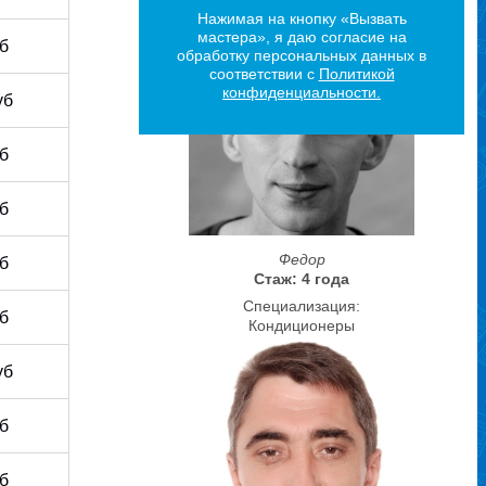
Нажимая на кнопку «Вызвать
мастера», я даю согласие на
уб
обработку персональных данных в
соответствии с
Политикой
конфиденциальности.
уб
уб
уб
Федор
уб
Стаж: 4 года
Специализация:
уб
Кондиционеры
уб
уб
уб