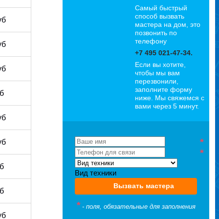
Самый быстрый
способ вызвать
уб
мастера на дом, это
позвонить по
Петр
телефону
уб
Стаж: 8 лет
+7 495 021-47-34.
Специализация:
Если вы хотите,
Стиралки
уб
чтобы мы вам
перезвонили,
заполните форму
уб
ниже. Мы свяжемся с
вами через 5 минут.
уб
*
уб
*
уб
Вид техники
Вызвать мастера
Иван
уб
Стаж: 12 лет
*
- поля, обязательные для заполнения
Специализация:
уб
Холодильники