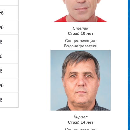
уб
уб
Степан
Стаж: 10 лет
Специализация:
уб
Водонагреватели
уб
уб
уб
уб
Кирилл
Стаж: 14 лет
Специализация: