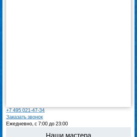
«Ремонтехник» и попросить о помощи там.
Нужный специалист нашелся без труда в
разделе «Ремонт стиральных машин».
Дальше все было просто: в назначенное
время мастер приехал, произвел
диагностику и заменил плату управления.
Причина ее поломки оказалась в банальной
сырости из-за того, что машинка стоит в
ванной комнате и помещение недостаточно
проветривается. На данную проблему
указал мастер и теперь придется что-то
решать. Обслуживанием, ценой за
выполненную работу и квалификацией
работника я остался доволен.
ВСЕ ОТЗЫВЫ
+7 495 021-47-34
Заказать звонок
Ежедневно, с 7:00 до 23:00
Наши мастера