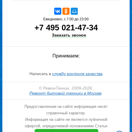
Мастер приезжает к вам, проводит
диагностику и называет итоговую цену
Ежедневно, с 7:00 до 23:00
+7 495 021-47-34
Заказать звонок
Принимаем:
После ремонта мастер запускает
устройство в работу
Написать в
службу контроля качества
© РемонТехник. 2009-2026.
Ремонт бытовой техники в Москве
.
Предоставленная на сайте информация несёт
справочный характер.
Вы получаете квитанцию с гарантией на
Информация на сайте не является публичной
работу
офертой, определяемой положениями Статьи