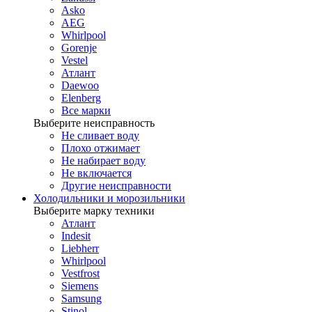
Asko
AEG
Whirlpool
Gorenje
Vestel
Атлант
Daewoo
Elenberg
Все марки
Выберите неисправность
Не сливает воду
Плохо отжимает
Не набирает воду
Не включается
Другие неисправности
Холодильники и морозильники
Выберите марку техники
Атлант
Indesit
Liebherr
Whirlpool
Vestfrost
Siemens
Samsung
Stinol