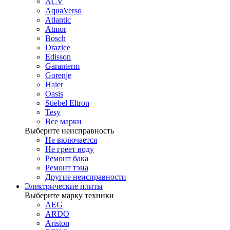
ACV
AquaVerso
Atlantic
Atmor
Bosch
Drazice
Edisson
Garanterm
Gorenje
Haier
Oasis
Stiebel Eltron
Tesy
Все марки
Выберите неисправность
Не включается
Не греет воду
Ремонт бака
Ремонт тэна
Другие неисправности
Электрические плиты
Выберите марку техники
AEG
ARDO
Ariston