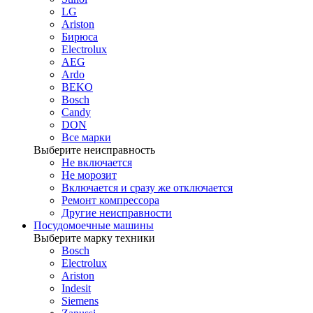
LG
Ariston
Бирюса
Electrolux
AEG
Ardo
BEKO
Bosch
Candy
DON
Все марки
Выберите неисправность
Не включается
Не морозит
Включается и сразу же отключается
Ремонт компрессора
Другие неисправности
Посудомоечные машины
Выберите марку техники
Bosch
Electrolux
Ariston
Indesit
Siemens