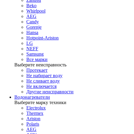
Zanussi
Beko
Whirlpool
AEG
Candy
Gorenje
Hansa
Hotpoint-Ariston
LG
NEFF
Samsung
Все марки
Выберите неисправность
Протекает
Не набирает воду
Не сливает воду
Не включается
Другие неисправности
Водонагреватели
Выберите марку техники
Electrolux
Thermex
Ariston
Polaris
AEG