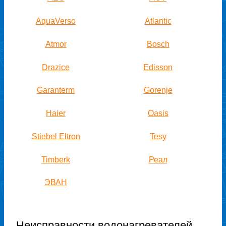
AquaVerso
Atlantic
Atmor
Bosch
Drazice
Edisson
Garanterm
Gorenje
Haier
Oasis
Stiebel Eltron
Tesy
Timberk
Реал
ЭВАН
Неисправности водонагревателей