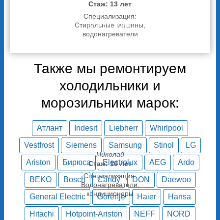
Стаж: 13 лет
Специализация:
Стиральные машины,
ВСЕ ОТЗЫВЫ
водонагреватели
Также мы ремонтируем
холодильники и
морозильники марок:
Атлант
Indesit
Liebherr
Whirlpool
Vestfrost
Siemens
Samsung
Stinol
LG
Николай
Ariston
Бирюса
Electrolux
AEG
Ardo
Стаж: 10 лет
Специализация:
BEKO
Bosch
Candy
DON
Daewoo
Водонагреватели,
кондиционеры
General Electric
Gorenje
Haier
Hansa
Hitachi
Hotpoint-Ariston
NEFF
NORD