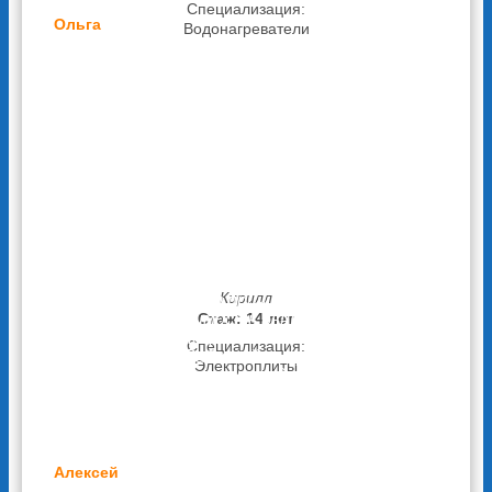
Специализация:
Ольга
Водонагреватели
Холодильник - это необходимое бытовое
оборудование, которое есть на каждой
кухне. Но каким бы дорогим или дешевым он
не был, у него есть свойство ломаться. Так
и у нас сломался холодильник: перестала
холодить камера. Сначала я искала в
интернете подходящего мастера,
позвонила одному, но его расценки меня
немного удивили (были сильно высокими).
Потом мне порекомендовали обратиться в
«Ремонтехник». Здесь и предлагаемые цены,
и общение мне понравились. Приехал
специалист в день вызова, сделал
Кирилл
диагностику, нашел причину и устранил ее
за один час. Стоимость была ниже, чем у
Стаж: 14 лет
предыдущего специалиста (примерно в
Специализация:
полтора раза). Работой сотрудника
Электроплиты
«Ремонтехник» остались довольны. Он все
сделал быстро, качественно и ,что самое
для меня главное, - не дорого.
Алексей