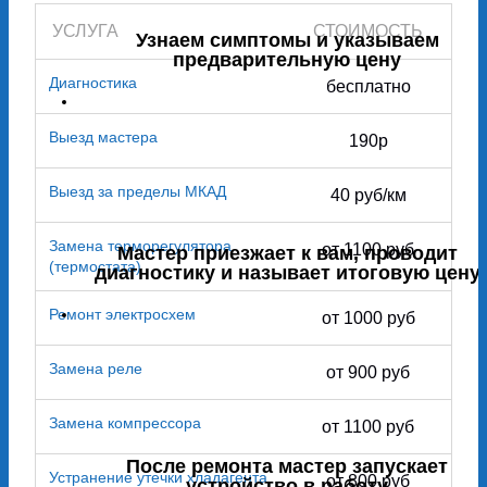
УСЛУГА
СТОИМОСТЬ
Узнаем симптомы и указываем
предварительную цену
Диагностика
бесплатно
Выезд мастера
190р
Выезд за пределы МКАД
40 руб/км
Замена терморегулятора
от 1100 руб
Мастер приезжает к вам, проводит
(термостата)
диагностику и называет итоговую цену
Ремонт электросхем
от 1000 руб
Замена реле
от 900 руб
Замена компрессора
от 1100 руб
После ремонта мастер запускает
Устранение утечки хладагента
от 800 руб
устройство в работу