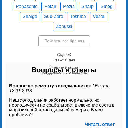
Panasonic
Polair
Pozis
Sharp
Smeg
Snaige
Sub-Zero
Toshiba
Vestel
Zanussi
Показать все бренды
Сергей
Стаж: 8 лет
Специализация:
Вопросы и ответы
Посудомоечные машины
Вопрос по ремонту холодильников
/
Елена,
12.01.2018
Наш холодильник работает нормально, но
периодически не срабатывает включение света в
морозильной и холодильной камерах. В чем
проблема?
Читать ответ