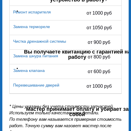
Ремонт испарителя
от 1000 руб
Замена термореле
от 1050 руб
Чистка дренажной системы
от 900 руб
Вы получаете квитанцию с гарантией на
Замена шнура питания
работу
от 800 руб
Замена клапана
от 600 руб
Перевешивание дверей
от 1000 руб
* Цены указаны без учета стоимости запчастей.
Мастер принимает оплату и убирает за
Используем только качественные детали.
собой
По телефону вам называется примерная стоимость
работ. Точную сумму вам назовет мастер после