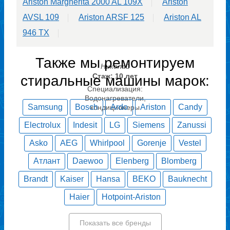
Ariston Margherita 2000 AL 109X
Ariston
AVSL 109
Ariston ARSF 125
Ariston AL
946 TX
Также мы ремонтируем
Николай
Стаж: 10 лет
стиральные машины марок:
Специализация:
Водонагреватели,
Samsung
Bosch
Ardo
Ariston
Candy
кондиционеры
Electrolux
Indesit
LG
Siemens
Zanussi
Asko
AEG
Whirlpool
Gorenje
Vestel
Атлант
Daewoo
Elenberg
Blomberg
Brandt
Kaiser
Hansa
BEKO
Bauknecht
Haier
Hotpoint-Ariston
Показать все бренды