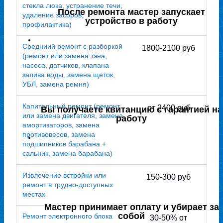
стекла люка, устранение течи,
После ремонта мастер запускает
удаление засоров,
устройство в работу
профилактика)
Средниий ремонт с разборкой
1800-2100 руб
(ремонт или замена тэна,
насоса, датчиков, клапана
залива воды, замена щеток,
УБЛ, замена ремня)
Капитальный ремонт (ремонт
от 2400 руб
Вы получаете квитанцию с гарантией на
или замена двигателя, замена
работу
амортизаторов, замена
противовесов, замена
подшипников барабана +
сальник, замена барабана)
Извлечение встройки или
150-300 руб
ремонт в трудно-доступных
местах
Мастер принимает оплату и убирает за
собой
Ремонт электронного блока
30-50% от