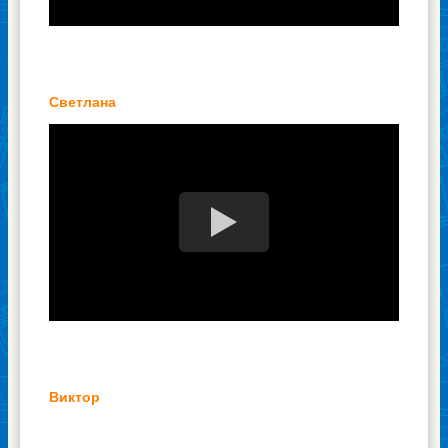
Светлана
Степан
Стаж: 10 лет
Специализация:
Водонагреватели
Виктор
Во время очередной стирки из машины
перестала откачиваться вода. Сам