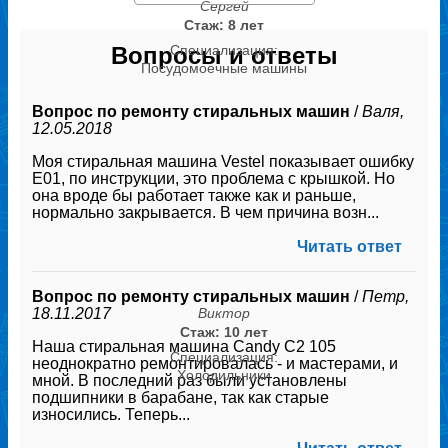
Сергей
Стаж: 8 лет
Вопросы и ответы
Специализация:
Посудомоечные машины
Вопрос по ремонту стиральных машин
/
Валя,
12.05.2018
Моя стиральная машина Vestel показывает ошибку
Е01, по инструкции, это проблема с крышкой. Но
она вроде бы работает также как и раньше,
нормально закрывается. В чем причина возн...
Читать ответ
Вопрос по ремонту стиральных машин
/
Петр,
Виктор
18.11.2017
Стаж: 10 лет
Наша стиральная машина Candy С2 105
Специализация:
неоднократно ремонтировалась - и мастерами, и
Холодильники
мной. В последний раз были установлены
подшипники в барабане, так как старые
износились. Теперь...