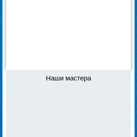
сервиса. И то, что ремонт поломки
устройства производится в этот же день,
не надо специально записываться и ждать.
Благодарю специалистов сервиса
«Ремонтехник» за качественную работу! Я
доволен, если что – буду обращаться сюда
же.
ВСЕ ОТЗЫВЫ
Наши мастера