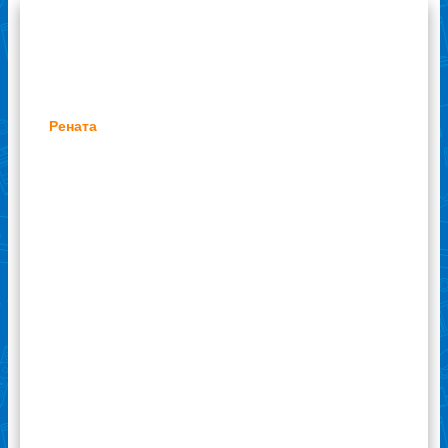
Отзывы наших клиентов
Рената
С моим ноутбуком произошло что-то
непонятное. Однажды утром включила его и
обомлела: картинка на устройстве
сдвинулась относительно экрана.
Получилось как бы, что изображение
расползлось по экрану. Что делать?
Позвонила знакомому программисту. Он
сказал, что нужно вызывать только
мастера, самим пытаться что-то сделать
бессмысленно. Друг дал мне телефон
сервиса по ремонту ноутбуков
«Ремонтехник». Я позвонила, и мастер
приехал в течение часа. Сказал, что
необходима замена шлейфа. Специалист
ознакомил меня с прайс-листом по услугам
ремонта. Признаюсь честно, цены меня
приятно удивили. Все доступно, и главное -
заменить можно в этот же день. Мастер не