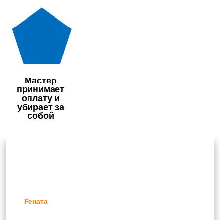
Мастер
принимает
оплату и
убирает за
собой
Отзывы наших клиентов
Рената
С моим ноутбуком произошло что-то