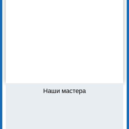
вентилятора на материнской плате. И еще
мастер почистил ноутбук от накопившейся
пыли, причем сделал это бесплатно. Очень
приятно удивили цены на обслуживание
сервиса. И то, что ремонт поломки
устройства производится в этот же день,
не надо специально записываться и ждать.
Благодарю специалистов сервиса
«Ремонтехник» за качественную работу! Я
доволен, если что – буду обращаться сюда
же.
ВСЕ ОТЗЫВЫ
Наши мастера