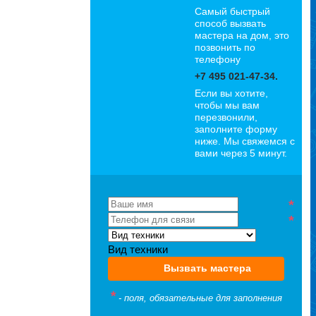
Самый быстрый
способ вызвать
мастера на дом, это
позвонить по
Петр
телефону
Стаж: 8 лет
+7 495 021-47-34.
Специализация:
Если вы хотите,
Стиралки
чтобы мы вам
перезвонили,
заполните форму
ниже. Мы свяжемся с
вами через 5 минут.
*
*
Вид техники
Вызвать мастера
Иван
Стаж: 12 лет
*
- поля, обязательные для заполнения
Специализация:
Холодильники