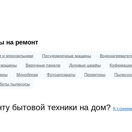
ы на ремонт
 и морозильники
Посудомоечные машины
Водонагревател
 машины
Варочные панели
Духовые шкафы
Кофемаши
теры
Моноблоки
Фотоаппараты
Проекторы
Пылесос
боты пылесосы
нту бытовой техники на дом?
К содер