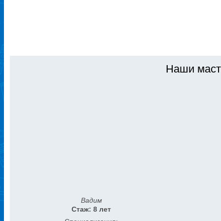
процветания!
Наши маст
Вадим
Стаж: 8 лет