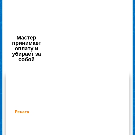
Мастер
принимает
оплату и
убирает за
собой
Отзывы наших клиентов
Рената
С моим ноутбуком произошло что-то
непонятное. Однажды утром включила его и
обомлела: картинка на устройстве