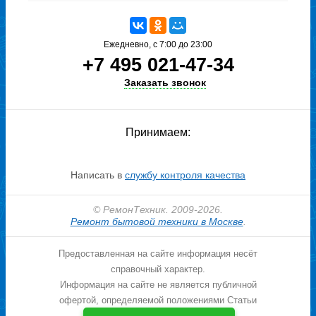
Стаж: 8 лет
Специализация:
Стиралки
Ежедневно, с 7:00 до 23:00
+7 495 021-47-34
Заказать звонок
Принимаем:
Написать в
службу контроля качества
Иван
© РемонТехник. 2009-2026.
Стаж: 12 лет
Ремонт бытовой техники в Москве
.
Специализация:
Холодильники
Предоставленная на сайте информация несёт
справочный характер.
Информация на сайте не является публичной
офертой, определяемой положениями Статьи
437 ГК РФ.