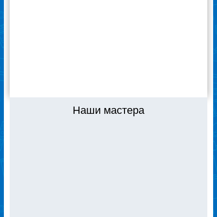
не надо специально записываться и ждать.
Благодарю специалистов сервиса
«Ремонтехник» за качественную работу! Я
доволен, если что – буду обращаться сюда
же.
ВСЕ ОТЗЫВЫ
Наши мастера