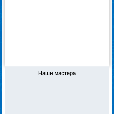
пыли, причем сделал это бесплатно. Очень
приятно удивили цены на обслуживание
сервиса. И то, что ремонт поломки
устройства производится в этот же день,
не надо специально записываться и ждать.
Благодарю специалистов сервиса
«Ремонтехник» за качественную работу! Я
доволен, если что – буду обращаться сюда
же.
ВСЕ ОТЗЫВЫ
Наши мастера