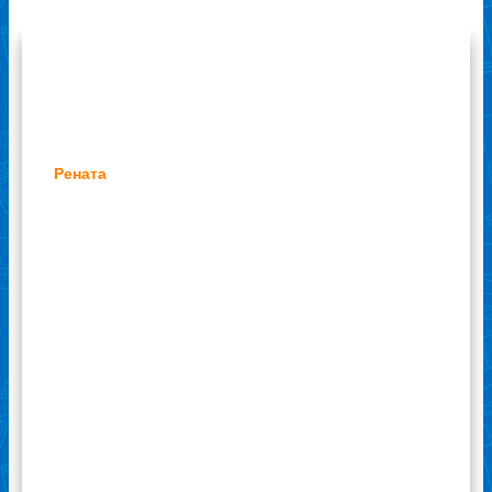
Отзывы наших клиентов
Рената
С моим ноутбуком произошло что-то
непонятное. Однажды утром включила его и
обомлела: картинка на устройстве
сдвинулась относительно экрана.
Получилось как бы, что изображение
расползлось по экрану. Что делать?
Позвонила знакомому программисту. Он
сказал, что нужно вызывать только
мастера, самим пытаться что-то сделать
бессмысленно. Друг дал мне телефон
сервиса по ремонту ноутбуков
«Ремонтехник». Я позвонила, и мастер
приехал в течение часа. Сказал, что
необходима замена шлейфа. Специалист
ознакомил меня с прайс-листом по услугам
ремонта. Признаюсь честно, цены меня